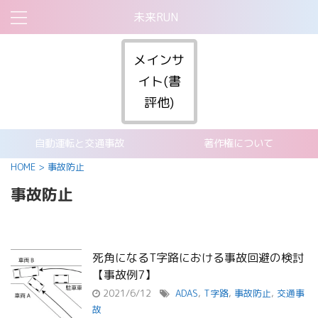
未来RUN
メインサ
イト(書
評他)
自動運転と交通事故
著作権について
HOME
>
事故防止
事故防止
死角になるT字路における事故回避の検討
【事故例7】
2021/6/12
ADAS
,
T字路
,
事故防止
,
交通事
故