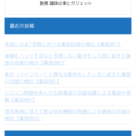
勤務 趣味は車とガジェット
最近の投稿
死角になるT字路における事故回避の検討【事故例7】
車線をバックするなど予想しない動きをした時に起きた事
故の回避の検討【事故例6】
表示（ウインカー）と異なる動作をしたときに起きた事故
の回避の検討【事故例5】
トロッコ問題を含んだ右直事故の回避処置による事故の考
察【事故例4】
信号無視に見えて実は信号機側の問題による事故の回避の
検討【事故例3】