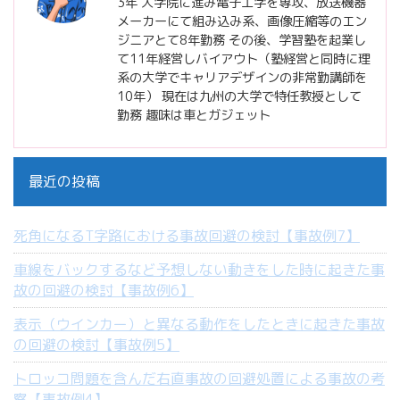
3年 大学院に進み電子工学を専攻、放送機器
メーカーにて組み込み系、画像圧縮等のエン
ジニアとて8年勤務 その後、学習塾を起業し
て11年経営しバイアウト（塾経営と同時に理
系の大学でキャリアデザインの非常勤講師を
10年） 現在は九州の大学で特任教授として
勤務 趣味は車とガジェット
最近の投稿
死角になるT字路における事故回避の検討【事故例7】
車線をバックするなど予想しない動きをした時に起きた事
故の回避の検討【事故例6】
表示（ウインカー）と異なる動作をしたときに起きた事故
の回避の検討【事故例5】
トロッコ問題を含んだ右直事故の回避処置による事故の考
察【事故例4】