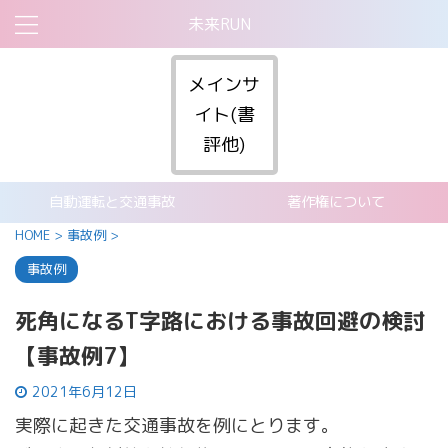
未来RUN
メインサ
イト(書
評他)
自動運転と交通事故
著作権について
HOME
>
事故例
>
事故例
死角になるT字路における事故回避の検討
【事故例7】
2021年6月12日
実際に起きた交通事故を例にとります。