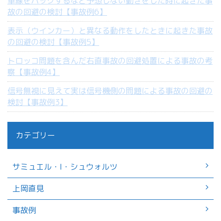
車線をバックするなど予想しない動きをした時に起きた事
故の回避の検討【事故例6】
表示（ウインカー）と異なる動作をしたときに起きた事故
の回避の検討【事故例5】
トロッコ問題を含んだ右直事故の回避処置による事故の考
察【事故例4】
信号無視に見えて実は信号機側の問題による事故の回避の
検討【事故例3】
カテゴリー
サミュエル・I・シュウォルツ
上岡直見
事故例