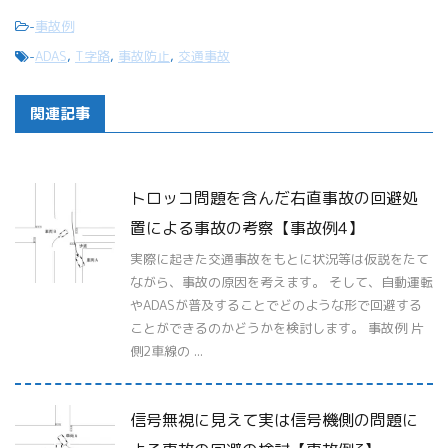
-
事故例
-
ADAS
,
T字路
,
事故防止
,
交通事故
関連記事
トロッコ問題を含んだ右直事故の回避処
置による事故の考察【事故例4】
実際に起きた交通事故をもとに状況等は仮説をたて
ながら、事故の原因を考えます。 そして、自動運転
やADASが普及することでどのような形で回避する
ことができるのかどうかを検討します。 事故例 片
側2車線の ...
信号無視に見えて実は信号機側の問題に