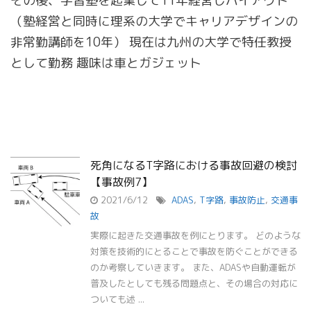
その後、学習塾を起業して11年経営しバイアウト
（塾経営と同時に理系の大学でキャリアデザインの
非常勤講師を10年） 現在は九州の大学で特任教授
として勤務 趣味は車とガジェット
死角になるT字路における事故回避の検討
【事故例7】
2021/6/12
ADAS
,
T字路
,
事故防止
,
交通事
故
実際に起きた交通事故を例にとります。 どのような
対策を技術的にとることで事故を防ぐことができる
のか考察していきます。 また、ADASや自動運転が
普及したとしても残る問題点と、その場合の対応に
ついても述 ...