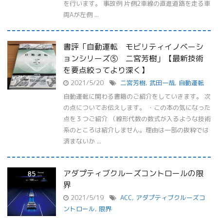
を行います。 事故例 片側2車線の直進道路を走る車
両Aが左側 ...
書評「自動運転 モビリティイノベーシ
ョンシリーズ⑤ 二宮芳樹」【最新技術
を要点絞ってより深く】
2021/5/20
二宮芳樹
,
武田一哉
,
自動運転
自動運転に関わる書籍のご紹介をしていきます。 次
の点についてお伝えします。 ・この本の気になった
点を３つご紹介 （線形代数の数式が入るような技術
系のところは紹介しません。理由は一部の抜粋では
済まないか ...
アダプティブクルーズコントロールの限
界
2021/5/19
ACC
,
アダプティブクルーズコ
ントロール
,
限界