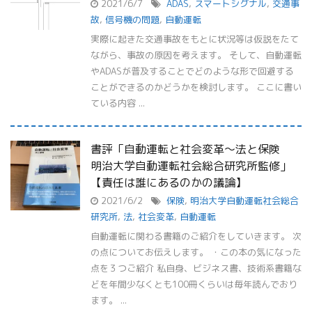
2021/6/7
ADAS
,
スマートシグナル
,
交通事
故
,
信号機の問題
,
自動運転
実際に起きた交通事故をもとに状況等は仮説をたて
ながら、事故の原因を考えます。 そして、自動運転
やADASが普及することでどのような形で回避する
ことができるのかどうかを検討します。 ここに書い
ている内容 ...
書評「自動運転と社会変革〜法と保険
明治大学自動運転社会総合研究所監修」
【責任は誰にあるのかの議論】
2021/6/2
保険
,
明治大学自動運転社会総合
研究所
,
法
,
社会変革
,
自動運転
自動運転に関わる書籍のご紹介をしていきます。 次
の点についてお伝えします。 ・この本の気になった
点を３つご紹介 私自身、ビジネス書、技術系書籍な
どを年間少なくとも100冊くらいは毎年読んでおり
ます。 ...