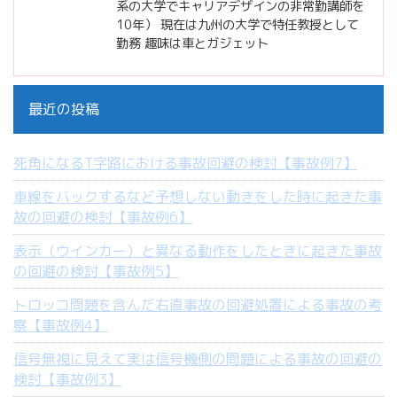
系の大学でキャリアデザインの非常勤講師を
10年） 現在は九州の大学で特任教授として
勤務 趣味は車とガジェット
最近の投稿
死角になるT字路における事故回避の検討【事故例7】
車線をバックするなど予想しない動きをした時に起きた事
故の回避の検討【事故例6】
表示（ウインカー）と異なる動作をしたときに起きた事故
の回避の検討【事故例5】
トロッコ問題を含んだ右直事故の回避処置による事故の考
察【事故例4】
信号無視に見えて実は信号機側の問題による事故の回避の
検討【事故例3】