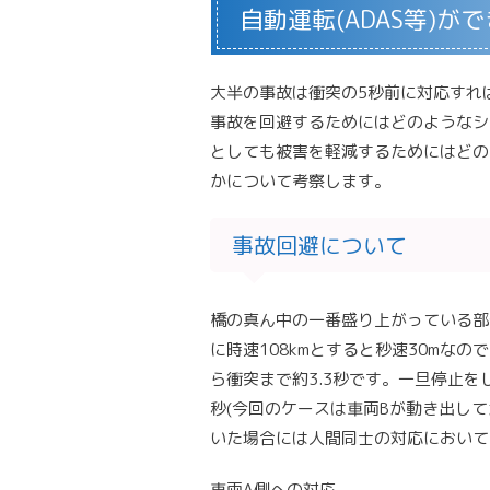
自動運転(ADAS等)が
大半の事故は衝突の5秒前に対応すれ
事故を回避するためにはどのようなシ
としても被害を軽減するためにはどの
かについて考察します。
事故回避について
橋の真ん中の一番盛り上がっている部
に時速108kmとすると秒速30mな
ら衝突まで約3.3秒です。一旦停止
秒(今回のケースは車両Bが動き出してか
いた場合には人間同士の対応において
車両A側への対応