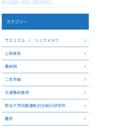
故の回避の検討【事故例3】
カテゴリー
サミュエル・I・シュウォルツ
上岡直見
事故例
二宮芳樹
交通事故推移
明治大学自動運転社会総合研究所
書評