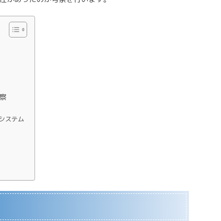
考察
システム