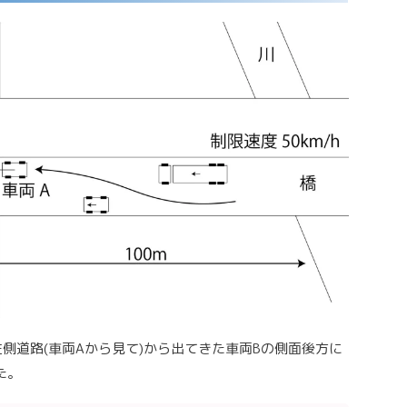
側道路(車両Aから見て)から出てきた車両Bの側面後方に
た。