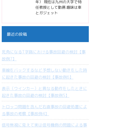
年） 現在は九州の大学で特
任教授として勤務 趣味は車
とガジェット
最近の投稿
死角になるT字路における事故回避の検討【事
故例7】
車線をバックするなど予想しない動きをした時
に起きた事故の回避の検討【事故例6】
表示（ウインカー）と異なる動作をしたときに
起きた事故の回避の検討【事故例5】
トロッコ問題を含んだ右直事故の回避処置によ
る事故の考察【事故例4】
信号無視に見えて実は信号機側の問題による事