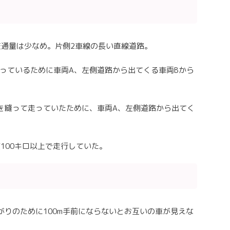
交通量は少なめ。片側2車線の長い直線道路。
っているために車両A、左側道路から出てくる車両Bから
を縫って走っていたために、車両A、左側道路から出てく
速100キロ以上で走行していた。
がりのために100m手前にならないとお互いの車が見えな