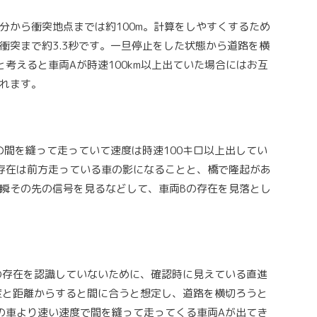
分から衝突地点までは約100m。計算をしやすくするため
ので衝突まで約3.3秒です。一旦停止をした状態から道路を横
考えると車両Aが時速100km以上出ていた場合にはお互
れます。
車の間を縫って走っていて速度は時速100キロ以上出してい
存在は前方走っている車の影になることと、橋で隆起があ
瞬その先の信号を見るなどして、車両Bの存在を見落とし
の存在を認識していないために、確認時に見えている直進
速度と距離からすると間に合うと想定し、道路を横切ろうと
の車より速い速度で間を縫って走ってくる車両Aが出てき