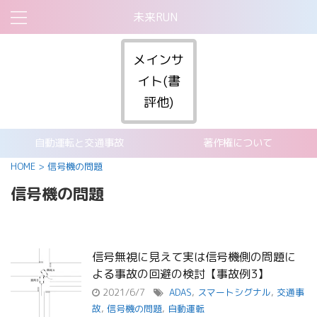
未来RUN
メインサ
イト(書
評他)
自動運転と交通事故
著作権について
HOME
>
信号機の問題
信号機の問題
信号無視に見えて実は信号機側の問題に
よる事故の回避の検討【事故例3】
2021/6/7
ADAS
,
スマートシグナル
,
交通事
故
,
信号機の問題
,
自動運転