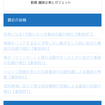
勤務 趣味は車とガジェット
最近の投稿
死角になるT字路における事故回避の検討【事故例7】
車線をバックするなど予想しない動きをした時に起きた事
故の回避の検討【事故例6】
表示（ウインカー）と異なる動作をしたときに起きた事故
の回避の検討【事故例5】
トロッコ問題を含んだ右直事故の回避処置による事故の考
察【事故例4】
信号無視に見えて実は信号機側の問題による事故の回避の
検討【事故例3】