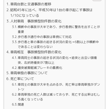
車両台数と交通事故の推移
昭和45年に比べ、平成30年は1台の車が起こす事故は
1/10になっている
人対車両 事故類型別件数の変化
横断中の事故が大半であり、歩行者側に警告を出すことが
重要
歩行者が通行中の事故は車側にて対応
歩行者と車の事故の起きる状況の変化→6割以上が横断中
であることは変わらない
車両相互 事故類型別件数の変化
車両同士の事故の起きる状況の変化→追突と出会い頭衝
突、右折時衝突が7割以上
衝突被害軽減ブレーキの義務化
車両単独の事故について
死亡率について
車同士の事故が大半を占めるが、死亡率は車両単独がダン
トツ
車両単独の死亡人数は減っておらず、死亡する比率はむし
ろ高くなっている
関連